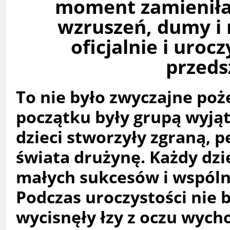
moment zamieniła 
wzruszeń, dumy i 
oficjalnie i uroc
przeds
To nie było zwyczajne poż
początku były grupą wyjąt
dzieci stworzyły zgraną, p
świata drużynę. Każdy dz
małych sukcesów i wspóln
Podczas uroczystości nie
wycisnęły łzy z oczu wyc