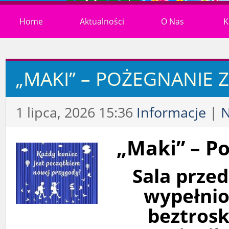
Home
Aktualności
O Nas
K
„MAKI” – POŻEGNANIE 
1 lipca, 2026 15:36
Informacje
|
„Maki” – P
Sala przed
wypełnio
beztrosk